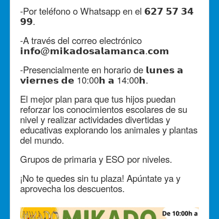
-Por teléfono o Whatsapp en el 𝟲𝟮𝟳 𝟱𝟳 𝟯𝟰
𝟵𝟵.
-A través del correo electrónico
𝗶𝗻𝗳𝗼@𝗺𝗶𝗸𝗮𝗱𝗼𝘀𝗮𝗹𝗮𝗺𝗮𝗻𝗰𝗮.𝗰𝗼𝗺
-Presencialmente en horario de 𝗹𝘂𝗻𝗲𝘀 𝗮
𝘃𝗶𝗲𝗿𝗻𝗲𝘀 𝗱𝗲 10:00𝗵 𝗮 14:00𝗵.
El mejor plan para que tus hijos puedan
reforzar los conocimientos escolares de su
nivel y realizar actividades divertidas y
educativas explorando los animales y plantas
del mundo.
Grupos de primaria y ESO por niveles.
¡No te quedes sin tu plaza! Apúntate ya y
aprovecha los descuentos.