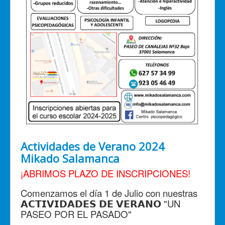
Actividades de Verano 2024
Mikado Salamanca
¡ABRIMOS PLAZO DE INSCRIPCIONES!
Comenzamos el día 1 de Julio con nuestras
𝗔𝗖𝗧𝗜𝗩𝗜𝗗𝗔𝗗𝗘𝗦 𝗗𝗘 𝗩𝗘𝗥𝗔𝗡𝗢 "UN
PASEO POR EL PASADO"