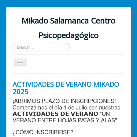
Mikado Salamanca Centro
Psicopedagógico
Buscar...
Cambiar
navegación
Inicio
ACTIVIDADES DE VERANO MIKADO
¿Quiénes somos?
2025
Nuestros servicios
¡ABRIMOS PLAZO DE INSCRIPCIONES!
Comenzamos el día 1 de Julio con nuestras
PSICOLOGÍA ONLINE
𝗔𝗖𝗧𝗜𝗩𝗜𝗗𝗔𝗗𝗘𝗦 𝗗𝗘 𝗩𝗘𝗥𝗔𝗡𝗢 "UN
VERANO ENTRE HOJAS,PATAS Y ALAS"
Contacto
¿CÓMO INSCRIBIRSE?