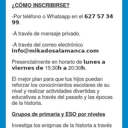
¿CÓMO INSCRIBIRSE?
-Por teléfono o Whatsapp en el 𝟲𝟮𝟳 𝟱𝟳 𝟯𝟰
𝟵𝟵.
-A través de mensaje privado.
-A través del correo electrónico
𝗶𝗻𝗳𝗼@𝗺𝗶𝗸𝗮𝗱𝗼𝘀𝗮𝗹𝗮𝗺𝗮𝗻𝗰𝗮.𝗰𝗼𝗺
Presencialmente en horario de 𝗹𝘂𝗻𝗲𝘀 𝗮
𝘃𝗶𝗲𝗿𝗻𝗲𝘀 𝗱𝗲 15:30𝗵 𝗮 20:30𝗵.
El mejor plan para que tus hijos puedan
reforzar los conocimientos escolares de su
nivel y realizar actividades divertidas y
educativas a través del pasado y las épocas
de la historia.
Grupos de primaria y ESO por niveles
Investiga los enigmas de la historia a través