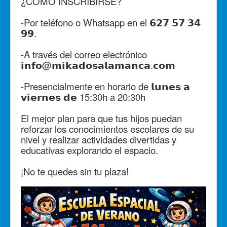
¿CÓMO INSCRIBIRSE?
-Por teléfono o Whatsapp en el 𝟲𝟮𝟳 𝟱𝟳 𝟯𝟰
𝟵𝟵.
-A través del correo electrónico
𝗶𝗻𝗳𝗼@𝗺𝗶𝗸𝗮𝗱𝗼𝘀𝗮𝗹𝗮𝗺𝗮𝗻𝗰𝗮.𝗰𝗼𝗺
-Presencialmente en horario de 𝗹𝘂𝗻𝗲𝘀 𝗮
𝘃𝗶𝗲𝗿𝗻𝗲𝘀 𝗱𝗲 15:30h a 20:30h
El mejor plan para que tus hijos puedan
reforzar los conocimientos escolares de su
nivel y realizar actividades divertidas y
educativas explorando el espacio.
¡No te quedes sin tu plaza!