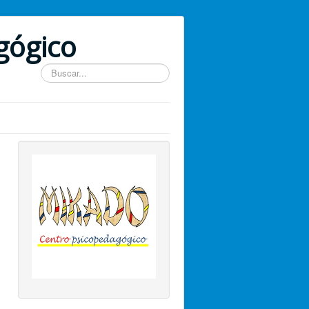
gógico
Buscar...