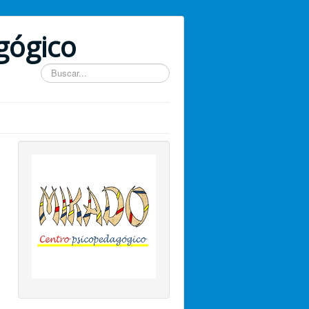
gógico
Buscar...