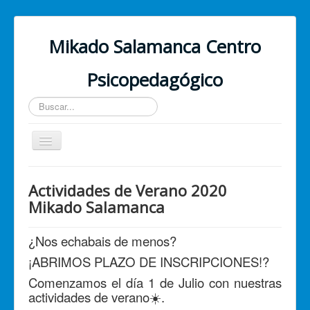
Mikado Salamanca Centro
Psicopedagógico
Buscar...
Cambiar
navegación
Inicio
Actividades de Verano 2020
¿Quiénes somos?
Mikado Salamanca
Nuestros servicios
¿Nos echabais de menos?
PSICOLOGÍA ONLINE
¡ABRIMOS PLAZO DE INSCRIPCIONES!
?
Contacto
Comenzamos el día 1 de Julio con nuestras
actividades de verano
☀️
.