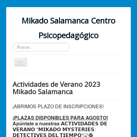
Mikado Salamanca Centro
Psicopedagógico
Buscar...
Cambiar
navegación
Inicio
Actividades de Verano 2023
¿Quiénes somos?
Mikado Salamanca
Nuestros servicios
¡ABRIMOS PLAZO DE INSCRIPCIONES!
PSICOLOGÍA ONLINE
¡PLAZAS DISPONIBLES PARA AGOSTO!
Contacto
Apúntate a
nuestras
𝗔𝗖𝗧𝗜𝗩𝗜𝗗𝗔𝗗𝗘𝗦 𝗗𝗘
𝗩𝗘𝗥𝗔𝗡𝗢 "𝗠𝗜𝗞𝗔𝗗𝗢 𝗠𝗬𝗦𝗧𝗘𝗥𝗜𝗘𝗦:
𝗗𝗘𝗧𝗘𝗖𝗧𝗜𝗩𝗘𝗦 𝗗𝗘𝗟 𝗧𝗜𝗘𝗠𝗣𝗢"