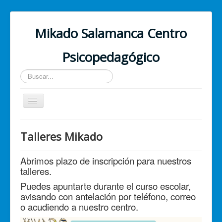
Mikado Salamanca Centro
Psicopedagógico
Buscar...
Cambiar
navegación
Inicio
Talleres Mikado
¿Quiénes somos?
Abrimos plazo de inscripción para nuestros
Nuestros servicios
talleres.
PSICOLOGÍA ONLINE
Puedes apuntarte durante el curso escolar,
Contacto
avisando con antelación por teléfono, correo
o acudiendo a nuestro centro.